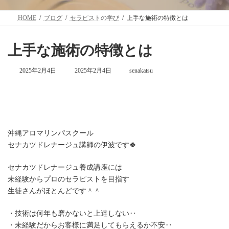
HOME
ブログ
セラピストの学び
上手な施術の特徴とは
上手な施術の特徴とは
最
2025年2月4日
2025年2月4日
senakatsu
終
更
新
日
時
:
沖縄アロマリンパスクール
セナカツドレナージュ講師の伊波です🍀
セナカツドレナージュ養成講座には
未経験からプロのセラピストを目指す
生徒さんがほとんどです＾＾
・技術は何年も磨かないと上達しない‥
・未経験だからお客様に満足してもらえるか不安‥