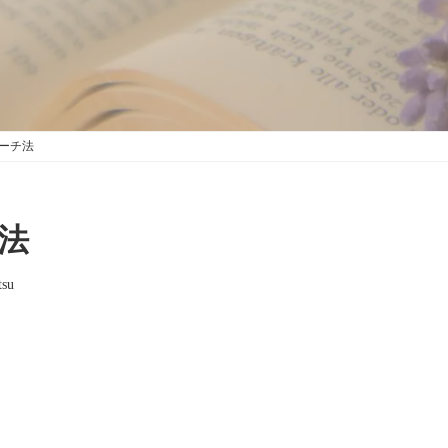
ーチ法
法
tsu