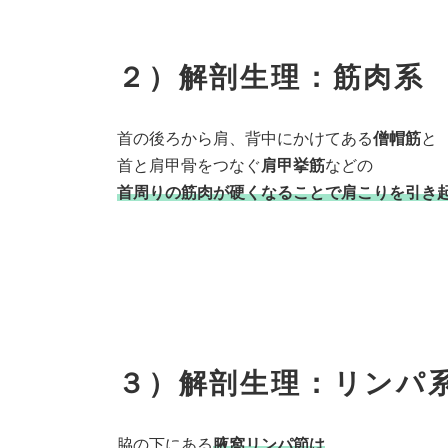
２）解剖生理：筋肉系
首の後ろから肩、背中にかけてある
僧帽筋
と
首と肩甲骨をつなぐ
肩甲挙筋
などの
首周りの筋肉が硬くなることで肩こりを引き
３）解剖生理：リンパ
脇の下にある
腋窩リンパ節は