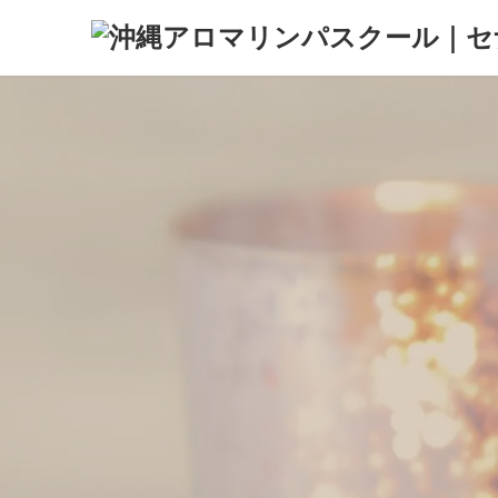
コ
ナ
ン
ビ
テ
ゲ
ン
ー
ツ
シ
へ
ョ
ス
ン
キ
に
ッ
移
プ
動