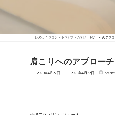
HOME
ブログ
セラピストの学び
肩こりへのアプロ
肩こりへのアプローチ
最
2025年4月22日
2025年4月22日
senaka
終
更
新
日
時
:
沖縄アロマリンパスクール